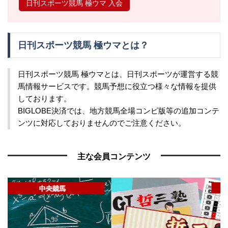
日刊スポーツ競馬 極ウマ 入会
地方競馬全場コンピ
日刊スポーツ競馬 極ウマとは？
よくあるお問い合わせ
日刊スポーツ競馬 極ウマとは、日刊スポーツが運営する競
馬情報サービスです。競馬予想に役立つ様々な情報を提供
しております。
BIGLOBE決済では、地方競馬全場コンピ版等の追加コンテ
ンツに対応しておりませんのでご注意ください。
主な会員コンテンツ