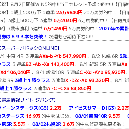
【祝】8月2日開催WIN5的中!!当日セレクト予想で的中!!【日曜
10R】3歳上500万下 3連単
23万9840円
23万馬券的中！【日
4R】3歳上500万下 3連単
6万2030円
6万馬券的中！【日曜札
1R】3歳未勝利 3連単
6万1490円
6万馬券的中！
2026年の累
馬券は６９３本を突破！
次週もご期待下さい!!
【スーパーパドックONLINE】
/1 中京 4R
３連単
AXa-b -Yb 547,990円
、8/2 札幌 6R
3歳
クラス
３連単
BZ -Ab -Xa 142,400円
、8/1 新潟 5R
３連単
Aa 
Xd 106,040円
、8/1 新潟10R
３連単
C -Xd -AYb 95,920円
新潟 9R
3歳上１勝クラス
３連単
X -DZc-Ab 93,320円
、8/1 新
3歳上１勝クラス
３連単
A -C -CXa 84,850円
【競馬情報サイト ジパング】
クイーンステークス(G3)
2.2万
・
アイビスサマーＤ(G3)
2.2
橋ステークス
16.9万
的中をはじめ、
08/01新潟10R
9.5万
・
中京5R
3.5万
・
08/02札幌2R
2.6万
的中など高額払戻多数！