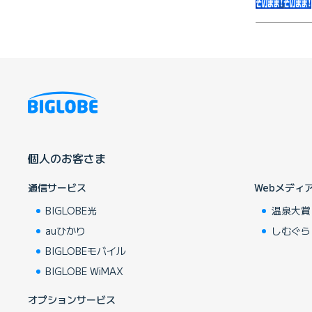
個人のお客さま
通信サービス
Webメディ
BIGLOBE光
温泉大賞
auひかり
しむぐら
BIGLOBEモバイル
BIGLOBE WiMAX
オプションサービス