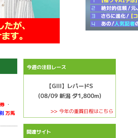
今週の注目レース
【GIII】レパードS
(08/09 新潟 ダ1,800m)
馬券
・
>> 今年の重賞日程はこちら
特別
万馬
関連サイト