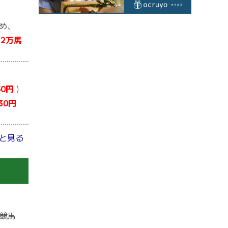
め、
別
2万馬
50円
）
30円
と見る
の競馬