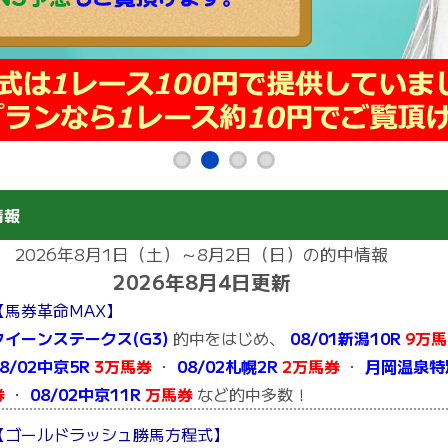
情報
2026年8月1日（土）～8月2日（日）の的中情報
2026年8月4日更新
【馬券革命MAX】
クイーンステークス(G3)
的中をはじめ、
08/01新潟10R
9万
08/02中京5R
3万馬券
・
08/02札幌2R
2万馬券
・
月岡温泉
券
・
08/02中京11R
万馬券
など的中多数！
【ゴールドラッシュ勝馬方程式】