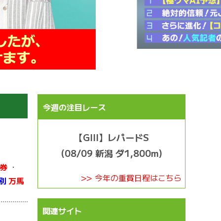
今週の注目レース
【GIII】レパードS
(08/09 新潟 ダ1,800m)
馬券
・
>> 今年の重賞日程はこちら
特別
万馬
関連サイト