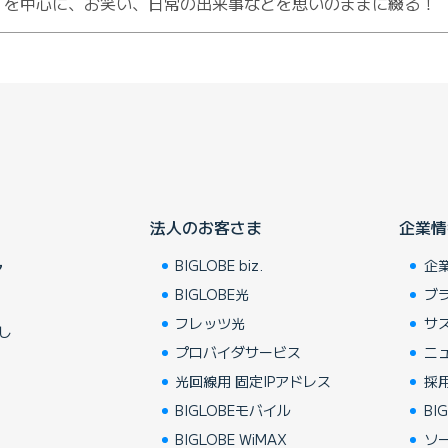
を中心に、お笑い、日常の出来事などを思いのままに綴る！
法人のお客さま
企業情
BIGLOBE biz.
企
ア
BIGLOBE光
ブ
フレッツ光
サ
し
プロバイダサービス
ニ
光回線用 固定IPアドレス
採
BIGLOBEモバイル
BIG
BIGLOBE WiMAX
ソ