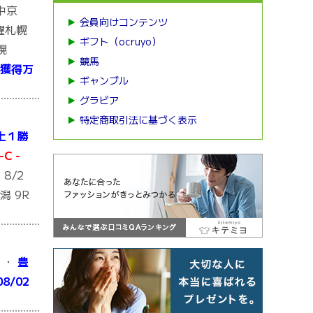
中京
会員向けコンテンツ
曜札幌
ギフト（ocruyo）
幌
競馬
計獲得万
ギャンブル
グラビア
特定商取引法に基づく表示
上１勝
-C -
、8/2
潟 9R
万
・
豊
08/02