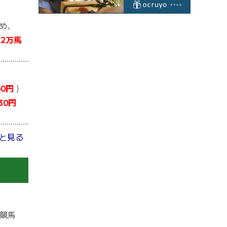
め、
別
2万馬
50円
）
30円
と見る
の競馬