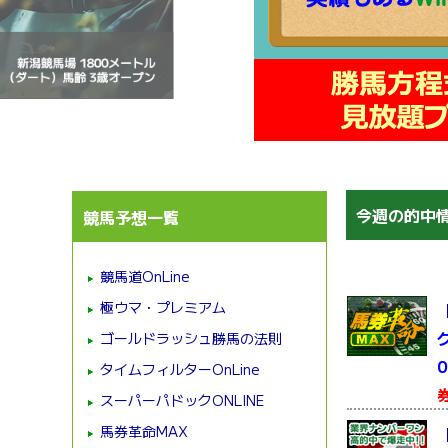
今週の的中
競馬予想一覧
競馬道OnLine
極ウマ・プレミアム
ゴールドラッシュ勝馬の法則
タイムフィルターOnLine
スーパーパドックONLINE
馬券革命MAX