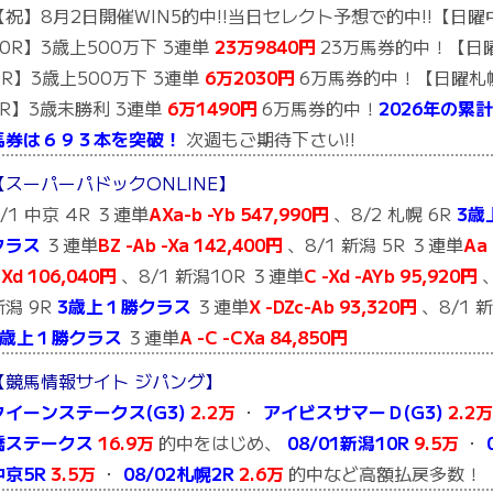
【祝】8月2日開催WIN5的中!!当日セレクト予想で的中!!【日曜
10R】3歳上500万下 3連単
23万9840円
23万馬券的中！【日
4R】3歳上500万下 3連単
6万2030円
6万馬券的中！【日曜札
1R】3歳未勝利 3連単
6万1490円
6万馬券的中！
2026年の累
馬券は６９３本を突破！
次週もご期待下さい!!
【スーパーパドックONLINE】
/1 中京 4R
３連単
AXa-b -Yb 547,990円
、8/2 札幌 6R
3歳
クラス
３連単
BZ -Ab -Xa 142,400円
、8/1 新潟 5R
３連単
Aa 
Xd 106,040円
、8/1 新潟10R
３連単
C -Xd -AYb 95,920円
新潟 9R
3歳上１勝クラス
３連単
X -DZc-Ab 93,320円
、8/1 新
3歳上１勝クラス
３連単
A -C -CXa 84,850円
【競馬情報サイト ジパング】
クイーンステークス(G3)
2.2万
・
アイビスサマーＤ(G3)
2.2
橋ステークス
16.9万
的中をはじめ、
08/01新潟10R
9.5万
・
中京5R
3.5万
・
08/02札幌2R
2.6万
的中など高額払戻多数！